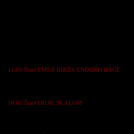
Sobota 30. august 2025
● 8:30 – 16:30 Registrácia pretekárov
● 9:30 – 16:30 Prevádzka lanovky
● 9:30 Tréning pre EMER BIKES ENDURO
RACE (s lanovkovým vývozom) a BAJKY.SK
DOWNHILL RACE
●
11:00 Štart EMER BIKES ENDURO
RACE
(s
lanovkovým vývozom)
● 16:30 Tréning DUAL SLALOM
●
18:00 Štart DUAL SLALOM
● 19:30 Vyhlásenie víťazov EMER BIKES
ENDURO RACE a DUAL SLALOM