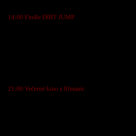
RACE
●
14:00 Finále DIRT JUMP
● 16:30 Vyhlásenie výsledkov DIRT JUM
● 10:00 – 16:30 Súbežný tréning pre ENDURO
RACE (s využitím lanovky) a
BAJKY.SK DOWNHILL RACE
● 19:00 Festivalová party
●
21:00 Večerné kino s filmami:
● Vertride
● Ten, co slávi každý den
● Pružinári