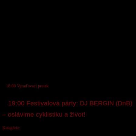
● RZ 3: FR-FLOW TRAIL
Vyhodnotenie: Súčet časov z jednotlivých trás RZ.
DUAL SLALOM
Večerný zápas na dvoch dráhach, kde sa stavia rýchlosť a presnosť proti
sebe. Len jeden
dokáže získať víťazný titul!
Harmonogram (Sobota):
● 8:00 – 17:00 Registrácia
● 15:00 – 17:30 Tréning
●
18:00 Vyraďovací pretek
● 19:30 Vyhlásenie víťazov
●
19:00 Festivalová párty: DJ BERGIN (DnB)
– oslávime cyklistiku a život!
Kategórie:
● Muži: 0 – 100 rokov