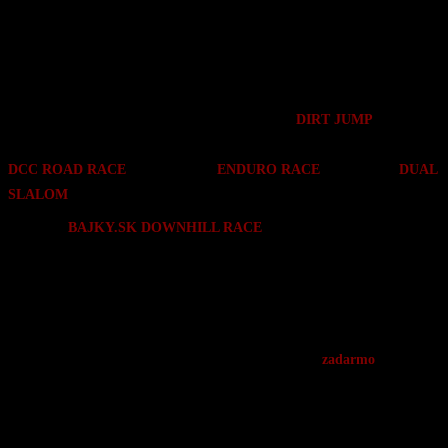
program plný jedinečných disciplín, zábavy a spoločenského diania.
Čo ťa čaká?
*nižšie je uvedený program po dňoch a ešte nižšie po disciplínach
● Rôznorodé disciplíny: Od skokov a trikov na
DIRT JUMP
, cez cestné
preteky
DCC ROAD RACE
, adrenalinový
ENDURO
RACE
, dynamický
DUAL
SLALOM
až po
.
napínavý
BAJKY.SK DOWNHILL RACE
● Adrenalín aj pre divákov: Program bude plný akčných momentov,
živého komentovania,
v piatok
večer ťa čaká kino a v sobotu po pretekoch veľká párty.
● Bezstarostný pobyt: Kempovanie a parkovanie je
zadarmo
, tak že sa
môžeš
sústrediť len na zábavu a cyklistiku
(možnosť využitia spŕch v ubytovni Kaška za symbolické 1 €)