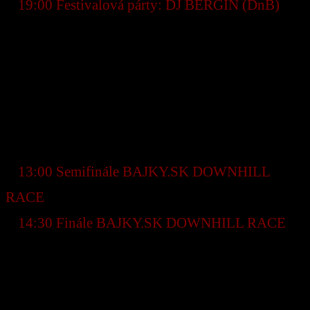
●
19:00 Festivalová párty: DJ BERGIN (DnB)
–
oslávime cyklistiku a život!
Nedeľa 31. august 2025
● 8:30 – 10:00 Registrácia pretekárov
● 9:30 – 16:30 Prevádzka lanovky
● 9:30 Tréning BAJKY.SK DOWNHILL RACE
●
13:00 Semifinále BAJKY.SK DOWNHILL
RACE
●
14:30 Finále BAJKY.SK DOWNHILL RACE
● 16:30 Vyhlásenie víťazov BAJKY.SK
DOWNHILL RACE
Prehľad disciplín