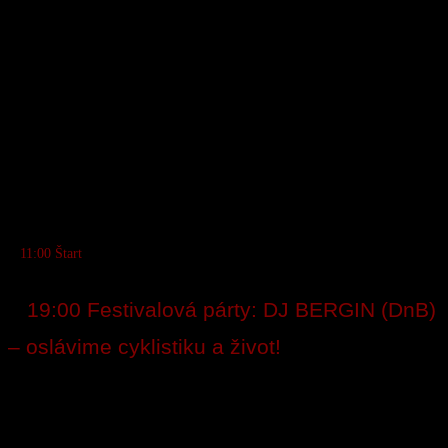
Preteky pre všetkých milovníkov endura – už žiadne neustále škrabanie sa
do kopcov,
keďže výstup je vybavený pohodlným lanovkovým vývozom!
Harmonogram:
Piatok:
● 9:30 – 16:30 (registrácia a tréning s lanovkovým vývozom)
Sobota:
● 8:30 – 10:30 Registrácia
● 9:30 Tréning vývozom
●
11:00 Štart
● 19:30 Vyhlásenie víťazov
●
19:00 Festivalová párty: DJ BERGIN (DnB)
– oslávime cyklistiku a život!
Kategórie:
– 10, 11
– 14, 15 – 21, 22 – 39, 40 – 100
● Muži: 0