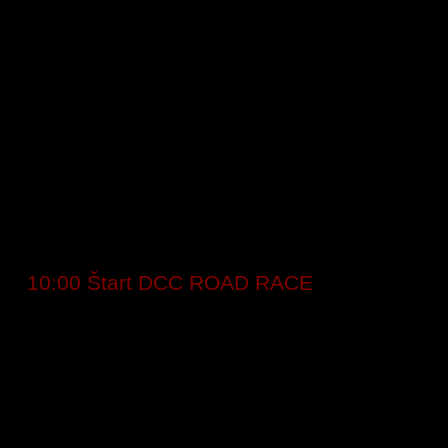
Program festivalu
Piatok 29. august 2025
● 8:30 Komunitná jazda DCC ROAD (z
Martina do Jasenskej doliny)
●
9:30 – 16:30 Registrácia pretekárov
●
10:00 Štart DCC ROAD RACE
● 10:00 – 16:30 Prevádzka lanovky
● 10:00 – 16:00 Air Bag Jump
● 10:00 Tréning DIRT JUMP
● 13:00 Vyhlásenie výsledkov DCC ROAD