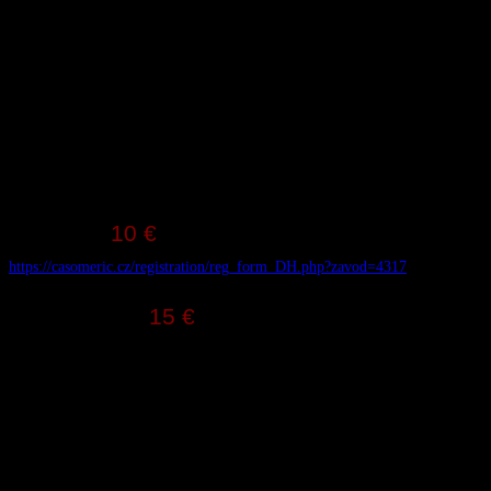
● 13:00 Vyhlásenie víťazov
● 19:00 Festivalová party
Kategórie:
● Muži: 0 – 100 rokov
● Ženy: 0 – 100 rokov
Registrácia:
● Online:
10 €
https://casomeric.cz/registration/reg_form_DH.php?zavod=4317
● Na mieste:
15 €
Poznámka: Do 18 rokov je nutný písomný súhlas
rodiča (tlačivo dostupné online alebo na
mieste).
EMER BIKES ENDURO RACE