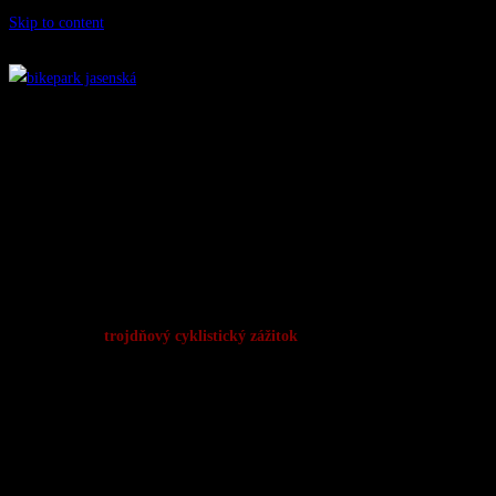
Skip to content
BIKE PARK JASENSKÁ Festival 2025
29.–31. august 2025 Jasenská dolina
Priprav sa na
trojdňový cyklistický zážitok
, ktorý ťa vtiahne do sveta
adrenalínu, rýchlosti a
skvelého počasia! Či si profesionálny jazdec, nadšenec amatér alebo
jednoducho milovník
bicyklov, na BIKE PARK JASENSKÁ Festivale sa určite nebudeš
nudiť. Prinášame ti pestrý