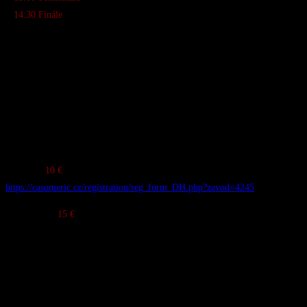
●
14:30 Finále
● 16:30 Vyhlásenie víťazov
Preteky: DH TRAIL
Kategórie:
0
– 10, 11
– 14,
rokov
● Muži:
15 – 21, 22 – 39, 40 – 100
rokov
● Ženy: 0 – 100
Registrácia:
● Online:
10 €
+ lístok na lanovku
https://casomeric.cz/registration/reg_form_DH.php?zavod=4245
● Na mieste:
15 €
+ lístok na lanovku
Poznámka: Do 18 rokov je nutný písomný súhlas rodiča (tlačivo dostupné
online alebo na mieste).
Partneri a Organizátori