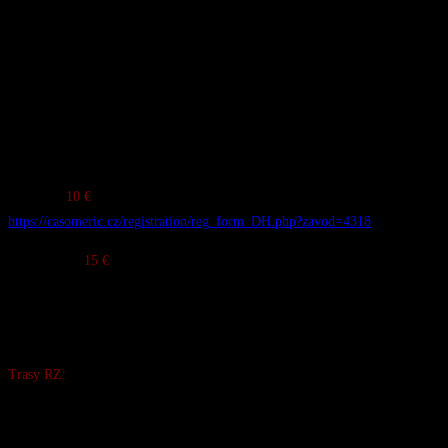
rokov
● E-bike Muži: 0 – 100
rokov
● Ženy: 0 – 100
rokov
● E-bike Ženy: 0 – 100
rokov
Registrácia:
● Online:
10 €
+ lístok na lanovku
https://casomeric.cz/registration/reg_form_DH.php?zavod=4318
● Na mieste:
15 €
+ lístok na lanovku
Poznámka: Do 18 rokov je nutný písomný súhlas rodiča
(tlačivo dostupné online alebo na
mieste)
Trasy RZ:
● RZ 1: EN-DURO TRAIL
● RZ 2: ALL-NATUR-ALL #2 TRAIL